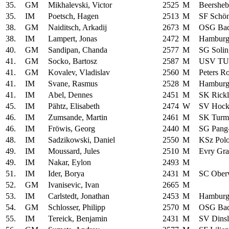
35.
GM
Mikhalevski, Victor
2525
M
Beersheb
35.
IM
Poetsch, Hagen
2513
M
SF Schö
38.
GM
Naiditsch, Arkadij
2673
M
OSG Bad
38.
IM
Lampert, Jonas
2472
M
Hamburg
40.
GM
Sandipan, Chanda
2577
M
SG Solin
41.
GM
Socko, Bartosz
2587
M
USV TU 
41.
GM
Kovalev, Vladislav
2560
M
Peters R
41.
IM
Svane, Rasmus
2528
M
Hamburg
41.
IM
Abel, Dennes
2451
M
SK Rickl
45.
IM
Pähtz, Elisabeth
2474
W
SV Hock
46.
IM
Zumsande, Martin
2461
M
SK Turm
46.
IM
Fröwis, Georg
2440
M
SG Pang
48.
IM
Sadzikowski, Daniel
2550
M
KSz Pol
49.
IM
Moussard, Jules
2510
M
Evry Gr
49.
IM
Nakar, Eylon
2493
M
51.
IM
Ider, Borya
2431
M
SC Ober
52.
GM
Ivanisevic, Ivan
2665
M
53.
IM
Carlstedt, Jonathan
2453
M
Hamburg
54.
GM
Schlosser, Philipp
2570
M
OSG Bad
55.
IM
Tereick, Benjamin
2431
M
SV Dins