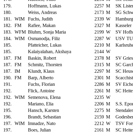
179.
Hoffmann, Lukas
2257
M
SK Liste
180.
Weiss, Andreas
2173
M
SG Schw
181.
WIM
Fuchs, Judith
2339
W
Hamburg
182.
FM
Rafiee, Makan
2327
M
Kasseler
183.
WFM
Bluhm, Sonja Maria
2199
W
SV Hofh
184.
WIM
Osmanodja, Filiz
2287
W
USV TU 
185.
Pfatteicher, Lukas
2210
M
Karlsruh
185.
Kalaiyalahan, Akshaya
2144
W
187.
FM
Baskin, Robert
2378
M
SV Grie
187.
FM
Schmitz, Thorsten
2315
M
SC Garc
187.
IM
Klundt, Klaus
2297
M
SC Heus
190.
FM
Barp, Alberto
2301
M
Scacchist
191.
Fuchs, Florian
2286
M
SV Eiche
192.
Flick, Antoine
2261
M
SC Heite
192.
WIM
Semenova, Elena
2235
W
192.
Mariano, Elia
2206
M
S.S. Epor
195.
Hansch, Karsten
2275
M
Stendale
196.
Brandt, Sebastian
2159
M
Godesbe
197.
WIM
Imnadze, Nato
2212
W
TSV Fors
197.
Boes, Julian
2161
M
SC Heite