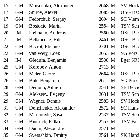
15.
GM
Moiseenko, Alexander
2668
M
SV Hock
17.
GM
Shirov, Alexei
2685
M
OSG Bad
17.
GM
Fedorchuk, Sergey
2604
M
SC Vier
19.
GM
Bosiocic, Marin
2554
M
TSV Sch
20.
IM
Heimann, Andreas
2560
M
OSG Bad
21.
IM
Bellahcene, Bilel
2461
M
OSG Bad
22.
GM
Bacrot, Etienne
2701
M
OSG Bad
22.
GM
van Wely, Loek
2653
M
SG Porz
24.
IM
Gledura, Benjamin
2538
M
Eger SR
25.
GM
Korobov, Anton
2713
M
26.
GM
Meier, Georg
2664
M
OSG Bad
26.
GM
Bok, Benjamin
2611
M
SG Porz
28.
GM
Demuth, Adrien
2541
M
SF Deizi
29.
GM
Alekseev, Evgeny
2631
M
TSV Sch
29.
GM
Wagner, Dennis
2583
M
SV Hock
31.
GM
Donchenko, Alexander
2572
M
SC Hans
32.
GM
Martinovic, Sasa
2537
M
TSV Sch
33.
GM
Bindrich, Falko
2557
M
TSV Bin
34.
GM
Danin, Alexandre
2571
M
35.
GM
Svetushkin, Dmitry
2561
M
SK Hand