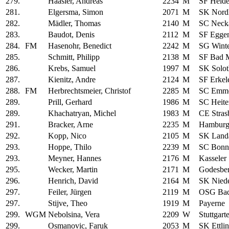
279.
Haasler, Andreas
2234
M
SF Heid
281.
Elgersma, Simon
2071
M
SK Nord
282.
Mädler, Thomas
2140
M
SC Neck
283.
Baudot, Denis
2112
M
SF Eggen
284.
FM
Hasenohr, Benedict
2242
M
SG Winte
285.
Schmitt, Philipp
2138
M
SF Bad 
286.
Krebs, Samuel
1997
M
SK Solot
287.
Kienitz, Andre
2124
M
SF Erkel
288.
FM
Herbrechtsmeier, Christof
2285
M
SC Emme
289.
Prill, Gerhard
1986
M
SC Heite
289.
Khachatryan, Michel
1983
M
CE Stras
291.
Bracker, Arne
2235
M
Hamburg
292.
Kopp, Nico
2105
M
SK Land
293.
Hoppe, Thilo
2239
M
SC Bonn
293.
Meyner, Hannes
2176
M
Kasseler
295.
Wecker, Martin
2171
M
Godesbe
296.
Henrich, David
2164
M
SK Niede
297.
Feiler, Jürgen
2119
M
OSG Bad
297.
Stijve, Theo
1919
M
Payerne
299.
WGM
Nebolsina, Vera
2209
W
Stuttgart
299.
Osmanovic, Faruk
2053
M
SK Ettli