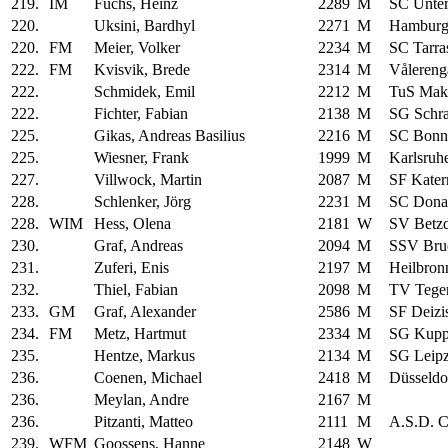
219.
IM
Fuchs, Heinz
2289
M
SC Unte
220.
Uksini, Bardhyl
2271
M
Hamburg
220.
FM
Meier, Volker
2234
M
SC Tarr
222.
FM
Kvisvik, Brede
2314
M
Vålereng
222.
Schmidek, Emil
2212
M
TuS Makk
222.
Fichter, Fabian
2138
M
SG Schra
225.
Gikas, Andreas Basilius
2216
M
SC Bonn
225.
Wiesner, Frank
1999
M
Karlsruh
227.
Villwock, Martin
2087
M
SF Kater
228.
Schlenker, Jörg
2231
M
SC Dona
228.
WIM
Hess, Olena
2181
W
SV Betzd
230.
Graf, Andreas
2094
M
SSV Bru
231.
Zuferi, Enis
2197
M
Heilbron
232.
Thiel, Fabian
2098
M
TV Tege
233.
GM
Graf, Alexander
2586
M
SF Deizi
234.
FM
Metz, Hartmut
2334
M
SG Kupp
235.
Hentze, Markus
2134
M
SG Leipz
236.
Coenen, Michael
2418
M
Düsseldo
236.
Meylan, Andre
2167
M
236.
Pitzanti, Matteo
2111
M
A.S.D. C
239.
WFM
Goossens, Hanne
2148
W