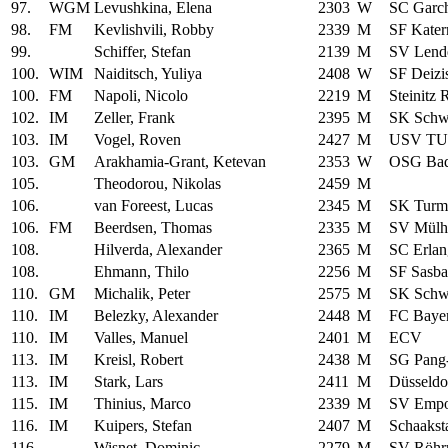
97.
WGM
Levushkina, Elena
2303
W
SC Garc
98.
FM
Kevlishvili, Robby
2339
M
SF Kater
99.
Schiffer, Stefan
2139
M
SV Lende
100.
WIM
Naiditsch, Yuliya
2408
W
SF Deizi
100.
FM
Napoli, Nicolo
2219
M
Steinitz
102.
IM
Zeller, Frank
2395
M
SK Schwä
103.
IM
Vogel, Roven
2427
M
USV TU 
103.
GM
Arakhamia-Grant, Ketevan
2353
W
OSG Bad
105.
Theodorou, Nikolas
2459
M
106.
van Foreest, Lucas
2345
M
SK Turm
106.
FM
Beerdsen, Thomas
2335
M
SV Mülh
108.
Hilverda, Alexander
2365
M
SC Erlan
108.
Ehmann, Thilo
2256
M
SF Sasb
110.
GM
Michalik, Peter
2575
M
SK Schwä
110.
IM
Belezky, Alexander
2448
M
FC Baye
110.
IM
Valles, Manuel
2401
M
ECV
113.
IM
Kreisl, Robert
2438
M
SG Pang
113.
IM
Stark, Lars
2411
M
Düsseldo
115.
IM
Thinius, Marco
2339
M
SV Empo
116.
IM
Kuipers, Stefan
2407
M
Schaakst
116.
Wisnet, Dominic
2279
M
SV Röhr