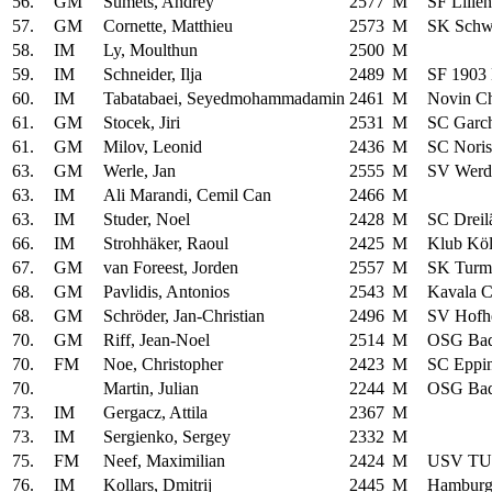
56.
GM
Sumets, Andrey
2577
M
SF Lilien
57.
GM
Cornette, Matthieu
2573
M
SK Schwä
58.
IM
Ly, Moulthun
2500
M
59.
IM
Schneider, Ilja
2489
M
SF 1903 
60.
IM
Tabatabaei, Seyedmohammadamin
2461
M
Novin Ch
61.
GM
Stocek, Jiri
2531
M
SC Garc
61.
GM
Milov, Leonid
2436
M
SC Noris
63.
GM
Werle, Jan
2555
M
SV Werd
63.
IM
Ali Marandi, Cemil Can
2466
M
63.
IM
Studer, Noel
2428
M
SC Dreil
66.
IM
Strohhäker, Raoul
2425
M
Klub Köl
67.
GM
van Foreest, Jorden
2557
M
SK Turm
68.
GM
Pavlidis, Antonios
2543
M
Kavala C
68.
GM
Schröder, Jan-Christian
2496
M
SV Hofh
70.
GM
Riff, Jean-Noel
2514
M
OSG Bad
70.
FM
Noe, Christopher
2423
M
SC Eppi
70.
Martin, Julian
2244
M
OSG Bad
73.
IM
Gergacz, Attila
2367
M
73.
IM
Sergienko, Sergey
2332
M
75.
FM
Neef, Maximilian
2424
M
USV TU 
76.
IM
Kollars, Dmitrij
2445
M
Hamburg