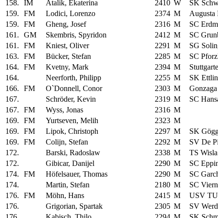
158.
IM
Atalik, Ekaterina
2410
W
SK Schwä
159.
FM
Lodici, Lorenzo
2374
M
Augusta 
159.
FM
Gheng, Josef
2316
M
SC Erdm
161.
GM
Skembris, Spyridon
2412
M
SC Grun
161.
FM
Kniest, Oliver
2291
M
SG Solin
163.
FM
Bücker, Stefan
2285
M
SC Pfor
164.
FM
Kvetny, Mark
2394
M
Stuttgart
164.
Neerforth, Philipp
2255
M
SK Ettli
166.
FM
O`Donnell, Conor
2303
M
Gonzaga
167.
Schröder, Kevin
2319
M
SC Hans
167.
FM
Wyss, Jonas
2316
M
169.
FM
Yurtseven, Melih
2323
M
169.
FM
Lipok, Christoph
2297
M
SK Gögg
169.
FM
Colijn, Stefan
2292
M
SV De P
172.
Barski, Radoslaw
2338
M
TS Wisl
172.
Gibicar, Danijel
2290
M
SC Eppi
174.
FM
Höfelsauer, Thomas
2290
M
SC Garc
174.
Martin, Stefan
2180
M
SC Vier
176.
FM
Möhn, Hans
2415
M
USV TU 
176.
Grigorian, Spartak
2305
M
SV Werd
176.
Kabisch, Thilo
2294
M
SK Schmi