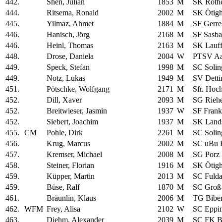
442.
Shen, Julian
1853
M
SK Roth
444.
Ritsema, Ronald
2002
M
SK Ötig
445.
Yilmaz, Ahmet
1884
M
SF Gerre
446.
Hanisch, Jörg
2168
M
SF Sasb
446.
Heinl, Thomas
2163
M
SK Lauf
448.
Drose, Daniela
2004
W
PTSV Aa
449.
Speck, Stefan
1998
M
SC Solin
449.
Notz, Lukas
1949
M
SV Detti
451.
Pötschke, Wolfgang
2171
M
Sfr. Hoc
452.
Dill, Xaver
2093
M
SG Rieh
452.
Breitwieser, Jasmin
1937
W
SF Frank
452.
Siebert, Joachim
1937
M
SK Land
455.
CM
Pohle, Dirk
2261
M
SC Solin
456.
Krug, Marcus
2002
M
SC uBu K
457.
Kremser, Michael
2008
M
SG Porz
458.
Steiner, Florian
1916
M
SK Ötig
459.
Küpper, Martin
2013
M
SC Fuld
459.
Büse, Ralf
1870
M
SC Groß
461.
Bräunlin, Klaus
2006
M
TG Bibe
462.
WFM
Frey, Alisa
2102
W
SC Eppi
463.
Diehm, Alexander
2039
M
SC FK B