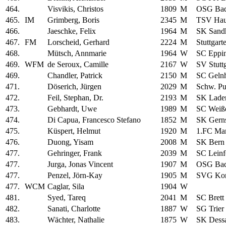
464.
Visvikis, Christos
1809
M
OSG Bad
465.
IM
Grimberg, Boris
2345
M
TSV Haun
466.
Jaeschke, Felix
1964
M
SK Sand
467.
FM
Lorscheid, Gerhard
2224
M
Stuttgart
468.
Mütsch, Annmarie
1964
W
SC Eppi
469.
WFM
de Seroux, Camille
2167
W
SV Stutt
469.
Chandler, Patrick
2150
M
SC Geln
471.
Döserich, Jürgen
2029
M
Schw. Pu
472.
Feil, Stephan, Dr.
2193
M
SK Lade
473.
Gebhardt, Uwe
1989
M
SC Weiß
474.
Di Capua, Francesco Stefano
1852
M
SK Gern
475.
Küspert, Helmut
1920
M
1.FC Mar
476.
Duong, Yisam
2008
M
SK Bern
477.
Gehringer, Frank
2039
M
SC Leinf
477.
Jurga, Jonas Vincent
1907
M
OSG Bad
477.
Penzel, Jörn-Kay
1905
M
SVG Kon
477.
WCM
Caglar, Sila
1904
W
481.
Syed, Tareq
2041
M
SC Brett
482.
Sanati, Charlotte
1887
W
SG Trier
483.
Wächter, Nathalie
1875
W
SK Dess