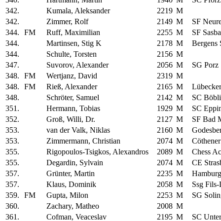
342.
Kumala, Aleksander
2219
M
342.
Zimmer, Rolf
2149
M
SF Neure
344.
FM
Ruff, Maximilian
2255
M
SF Sasb
344.
Martinsen, Stig K
2178
M
Bergens
344.
Schulte, Torsten
2156
M
347.
Suvorov, Alexander
2056
M
SG Porz
348.
FM
Wertjanz, David
2319
M
348.
FM
Rieß, Alexander
2165
M
Lübecke
348.
Schröter, Samuel
2142
M
SC Böbl
351.
Hermann, Tobias
1929
M
SC Eppi
352.
Groß, Willi, Dr.
2127
M
SF Bad 
353.
van der Valk, Niklas
2160
M
Godesbe
353.
Zimmermann, Christian
2074
M
Cöthener
355.
Rigopoulos-Tsigkos, Alexandros
2089
M
Chess Ac
355.
Degardin, Sylvain
2074
M
CE Stras
357.
Grünter, Martin
2235
M
Hamburg
357.
Klaus, Dominik
2058
M
Ssg Fils-
359.
FM
Gupta, Milon
2253
M
SG Solin
360.
Zachary, Matheo
2008
M
361.
Cofman, Veaceslav
2195
M
SC Unte