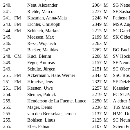
240.
Nent, Alexander
2064
M
SG Nette
241.
Riehle, Marco
2277
M
SF Sasb
241.
FM
Kazarian, Anna-Maja
2248
W
Pathena 
243.
FM
Eichler, Christoph
2349
M
MSA Zu
244.
FM
Schleich, Markus
2215
M
SC Garc
245.
Meessen, Max
2199
M
SK Olde
246.
Reza, Wojciech
2263
M
247.
Becker, Matthias
2262
M
BG Buc
248.
CM
Kuci, Blerim
2208
M
SV Hock
249.
Feger, Andreas
2157
M
SF Neure
249.
Schulte, Jürgen
2151
M
SC Ober
251.
FM
Ackermann, Hans Werner
2343
M
SSC Ros
251.
FM
Hirneise, Jens
2327
M
SF Deizi
251.
FM
Kersten, Uwe
2257
M
Kasseler
254.
Stenner, Patrick
2219
M
FC ST.Pa
255.
Henderson de La Fuente, Lance
2250
M
Ajedrez 
255.
Mager, Denis
2236
M
TuS Mak
255.
van den Bersselaar, Jeroen
2137
M
HMC De
255.
Bohlsen, Linus
2125
M
SC Neum
255.
Eber, Fabian
2107
M
SGem Fü