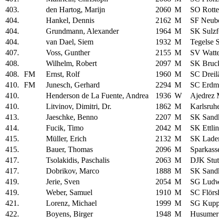
403.
den Hartog, Marijn
2060
M
SO Rotte
404.
Hankel, Dennis
2162
M
SF Neub
404.
Grundmann, Alexander
1964
M
SK Sulzf
404.
van Dael, Siem
1932
M
Tegelse 
407.
Voss, Gunther
2155
M
SV Watte
408.
Wilhelm, Robert
2097
M
SK Bruc
408.
FM
Ernst, Rolf
1960
M
SC Dreil
410.
FM
Junesch, Gerhard
2294
M
SC Erdm
410.
Henderson de La Fuente, Andrea
1936
W
Ajedrez 
410.
Litvinov, Dimitri, Dr.
1862
M
Karlsruh
413.
Jaeschke, Benno
2207
M
SK Sand
414.
Fucik, Timo
2042
M
SK Ettli
415.
Müller, Erich
2132
M
SK Lade
415.
Bauer, Thomas
2096
M
Sparkass
417.
Tsolakidis, Paschalis
2063
M
DJK Stut
417.
Dobrikov, Marco
1888
M
SK Sand
419.
Jerie, Sven
2054
M
SG Ludw
419.
Weber, Samuel
1910
M
SC Flörs
421.
Lorenz, Michael
1999
M
SG Kupp
422.
Boyens, Birger
1948
M
Husumer