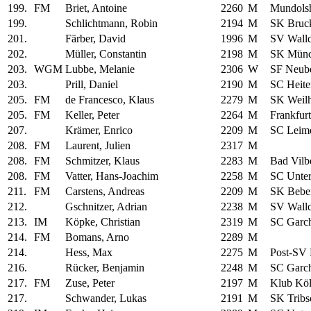
199.
FM
Briet, Antoine
2260
M
Mundols
199.
Schlichtmann, Robin
2194
M
SK Bruc
201.
Färber, David
1996
M
SV Walld
202.
Müller, Constantin
2198
M
SK Münc
203.
WGM
Lubbe, Melanie
2306
W
SF Neub
203.
Prill, Daniel
2190
M
SC Heite
205.
FM
de Francesco, Klaus
2279
M
SK Weil
205.
FM
Keller, Peter
2264
M
Frankfur
207.
Krämer, Enrico
2209
M
SC Leim
208.
FM
Laurent, Julien
2317
M
208.
FM
Schmitzer, Klaus
2283
M
Bad Vilbe
208.
FM
Vatter, Hans-Joachim
2258
M
SC Unte
211.
FM
Carstens, Andreas
2209
M
SK Bebe
212.
Gschnitzer, Adrian
2238
M
SV Walld
213.
IM
Köpke, Christian
2319
M
SC Garc
214.
FM
Bomans, Arno
2289
M
214.
Hess, Max
2275
M
Post-SV
216.
Rücker, Benjamin
2248
M
SC Garc
217.
FM
Zuse, Peter
2197
M
Klub Köl
217.
Schwander, Lukas
2191
M
SK Tribs