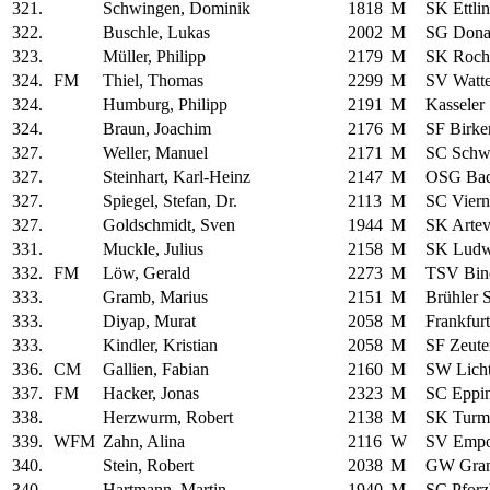
321.
Schwingen, Dominik
1818
M
SK Ettli
322.
Buschle, Lukas
2002
M
SG Donau
323.
Müller, Philipp
2179
M
SK Roch
324.
FM
Thiel, Thomas
2299
M
SV Watte
324.
Humburg, Philipp
2191
M
Kasseler
324.
Braun, Joachim
2176
M
SF Birke
327.
Weller, Manuel
2171
M
SC Schw
327.
Steinhart, Karl-Heinz
2147
M
OSG Bad
327.
Spiegel, Stefan, Dr.
2113
M
SC Vier
327.
Goldschmidt, Sven
1944
M
SK Artev
331.
Muckle, Julius
2158
M
SK Ludw
332.
FM
Löw, Gerald
2273
M
TSV Bin
333.
Gramb, Marius
2151
M
Brühler 
333.
Diyap, Murat
2058
M
Frankfur
333.
Kindler, Kristian
2058
M
SF Zeute
336.
CM
Gallien, Fabian
2160
M
SW Licht
337.
FM
Hacker, Jonas
2323
M
SC Eppi
338.
Herzwurm, Robert
2138
M
SK Turm
339.
WFM
Zahn, Alina
2116
W
SV Empor
340.
Stein, Robert
2038
M
GW Gran
340.
Hartmann, Martin
1940
M
SC Pfor