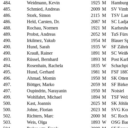
484.
Weidmann, Kevin
1925
M
Hamburg
485.
Schmied, Andreas
2009
M
SV Vimb
486.
Stork, Simon
2115
M
TSV Lan
486.
Held, Carsten, Dr.
2087
M
SC Ladja
488.
Rochau, Normen
1921
M
Karlsruh
489.
Probst, Andreas
2052
M
TuS Fürs
490.
Irkilmez, Yakub
1954
M
Blauer S
490.
Hund, Sarah
1935
W
SF Zähri
490.
Krauß, Rainer
1891
M
SC Weiß
493.
Rüssel, Bernhard
1893
M
Post Kar
494.
Rosenhain, Rachela
1835
W
Schachpi
495.
Hund, Gerhard
1981
M
FSF 1887
496.
Ahmad, Momin
1950
M
SK Otte
497.
Böttger, Marko
2059
M
SF Birke
497.
Oupindrin, Narayanin
1950
M
Noisiel
499.
Wohlfahrt, Michael
1894
M
TSF Wel
500.
Kast, Joannis
2025
M
SK Jöhli
500.
Johne, Florian
2023
M
SVG Kon
502.
Richters, Marc
2000
M
SC Rocha
503.
Weis, Olga
1893
W
OSG Bad