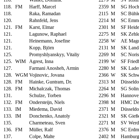
118.
FM
Harff, Marcel
2359
M
SG Hoch
118.
Raka, Ramadan
2115
M
SC Bühle
120.
Rahnfeld, Jens
2214
M
SC Emme
121.
FM
Karst, Elmar
2301
M
SF Heid
121.
Lagunow, Raphael
2275
M
SK Zehle
121.
Heinemann, Josefine
2258
W
AE Magd
121.
Kopp, Björn
2131
M
SK Land
125.
Promyshlyanskyy, Vitaliy
2269
M
SC Noris
125.
WIM
Agrest, Inna
2199
W
SF Fried
127.
Farmani Anosheh, Armin
2280
M
SK Lade
128.
WGM
Vojinovic, Jovana
2366
W
SK Schwä
128.
FM
Hainke, Guntram, Dr.
2313
M
Düsseldo
128.
FM
Michalczak, Thomas
2264
M
SG Solin
131.
Schulze, Torben
2296
M
Hannove
132.
FM
Ondersteijn, Niels
2398
M
HMC De
133.
IM
Miedema, David
2371
M
Düsseldo
133.
IM
Donchenko, Anatoly
2321
M
SK Gieß
135.
Charmeteau, Sven
2271
M
SV Werd
136.
FM
Müller, Ralf
2376
M
SC Erdm
137.
Colpe, Malte
2402
M
Hamburg