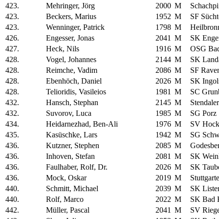
423.
Mehringer, Jörg
2000
M
Schachpi
423.
Beckers, Marius
1952
M
SF Sücht
423.
Wenninger, Patrick
1798
M
Heilbron
426.
Engesser, Jonas
2041
M
SK Enge
427.
Heck, Nils
1916
M
OSG Bad
428.
Vogel, Johannes
2144
M
SK Land
428.
Reimche, Vadim
2086
M
SF Rave
428.
Ebenhöch, Daniel
2026
M
SK Ingol
428.
Telioridis, Vasileios
1981
M
SC Grun
432.
Hansch, Stephan
2145
M
Stendale
432.
Suvorov, Luca
1985
M
SG Porz
434.
Heidarnezhad, Ben-Ali
1976
M
SV Hock
435.
Kasüschke, Lars
1942
M
SG Schw
436.
Kutzner, Stephen
2085
M
Godesbe
436.
Inhoven, Stefan
2081
M
SK Wein
436.
Faulhaber, Rolf, Dr.
2026
M
SK Taube
436.
Mock, Oskar
2019
M
Stuttgart
440.
Schmitt, Michael
2039
M
SK Liste
440.
Rolf, Marco
2022
M
SK Bad 
442.
Müller, Pascal
2041
M
SV Riege