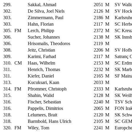
299.
Sakkal, Ahmad
2051
M
SV Walld
302.
De Silva, Joel Niels
2126
M
SV Hock
303.
Zimmermann, Paul
2186
M
Karlsruh
303.
Hahn, Florian
2117
M
SC Herb
305.
FM
Lerch, Philipp
2372
M
SC Kreu
306.
Sucher, Johannes
2138
M
SK Innsb
306.
Hrisomalis, Theodoros
2119
M
308.
Jeitz, Christian
2206
M
SV Hofh
309.
Karimi, Farhad
2117
M
Satranç 
310.
CM
Haas, Wilhelm
2153
M
SC Erdm
311.
Henrich, Thomas
2232
M
SK Marb
311.
Kiefer, Daniel
2165
M
SF Main
313.
Kucuksari, Kaan
2033
M
314.
FM
Pfrommer, Christoph
2333
M
Karlsruh
315.
Shahin, Walid
2128
M
SK Weil
316.
Fischer, Sebastian
2240
M
TSV Sch
316.
Pappelis, Dimitrios
2065
M
FON Irak
318.
Lelumees, Brait
2120
M
SK Schwä
318.
Barmbold, Hans Ulrich
2105
M
SC GEMA
320.
FM
Wiley, Tom
2241
M
Europche