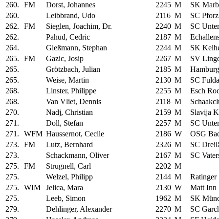
260.
FM
Dorst, Johannes
2245
M
SK Marb
260.
Leibbrand, Udo
2116
M
SC Pfor
262.
FM
Sieglen, Joachim, Dr.
2240
M
SC Unte
262.
Pahud, Cedric
2187
M
Echallen
264.
Gießmann, Stephan
2244
M
SK Kelh
265.
FM
Gazic, Josip
2267
M
SV Ling
265.
Grötzbach, Julian
2185
M
Hamburg
265.
Weise, Martin
2130
M
SC Fuld
268.
Linster, Philippe
2255
M
Esch Roc
268.
Van Vliet, Dennis
2118
M
Schaakcl
270.
Nadj, Christian
2159
M
Slavija K
271.
Doll, Stefan
2257
M
SC Unte
271.
WFM
Haussernot, Cecile
2186
W
OSG Bad
273.
FM
Lutz, Bernhard
2326
M
SC Dreil
273.
Schackmann, Oliver
2167
M
SC Vaters
275.
FM
Strugnell, Carl
2202
M
275.
Welzel, Philipp
2144
M
Ratinger
275.
WIM
Jelica, Mara
2130
W
Matt Inn
275.
Leeb, Simon
1962
M
SK Münc
279.
Dehlinger, Alexander
2270
M
SC Garc