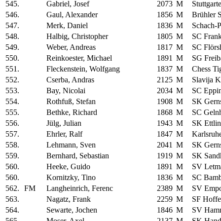
545.
Gabriel, Josef
2073
M
Stuttgart
546.
Gaul, Alexander
1856
M
Brühler 
547.
Merk, Daniel
1836
M
Schach-P
548.
Halbig, Christopher
1805
M
SC Frank
549.
Weber, Andreas
1817
M
SC Flörs
550.
Reinkoester, Michael
1891
M
SG Freib
551.
Fleckenstein, Wolfgang
1837
M
Chess Ti
552.
Cserba, Andras
2125
M
Slavija K
553.
Bay, Nicolai
2034
M
SC Eppi
554.
Rothfuß, Stefan
1908
M
SK Gern
555.
Bethke, Richard
1868
M
SC Geln
556.
Jülg, Julian
1943
M
SK Ettli
557.
Ehrler, Ralf
1847
M
Karlsruh
558.
Lehmann, Sven
2041
M
SK Gern
559.
Bernhard, Sebastian
1919
M
SK Sand
560.
Heeke, Guido
1891
M
SV Letm
560.
Kornitzky, Tino
1836
M
SC Bamb
562.
FM
Langheinrich, Ferenc
2389
M
SV Empor
563.
Nagatz, Frank
2259
M
SF Hoff
564.
Sewarte, Jochen
1846
M
SV Ham
565.
Moser, Axel
2137
M
SK Hand