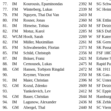
77.
IM
Kourousis, Epaminondas
2392
M
SG Schw
77.
FM
Winterberg, Lukas
2339
M
SC Heim
79.
FM
Nguyen, Thai Dai Van
2410
M
80.
FM
Rosner, Jonas
2360
M
SK Ettli
81.
IM
Hirneise, Tobias
2450
M
SF Deizi
82.
FM
Motuz, Karol
2285
M
SKS Dub
82.
WGM
Hoolt, Sarah
2269
W
SF Kater
82.
FM
Müller, Maximilian
2261
M
SK Gern
85.
FM
Schwabeneder, Florian
2373
M
SK Pass
85.
FM
Schild, Christoph
2356
M
FSF 1887
87.
IM
Bräuer, Franz
2421
M
Erfurter
88.
IM
Cernousek, Lukas
2475
M
Rapid Pa
88.
GM
Hansen, Torbjorn Ringdal
2472
M
SK 1911
90.
Keymer, Vincent
2350
M
SK Gau-
91.
IM
Maier, Christian
2396
M
SC Unte
92.
GM
Kozul, Zdenko
2609
M
SF Deizi
93.
Yankelevich, Lev
2412
M
SC Eppi
94.
GM
Bauer, Christian
2644
M
Hamburg
94.
IM
Lagunow, Alexander
2436
M
SK Zehle
96.
GM
Abergel, Thal
2440
M
SC Vier