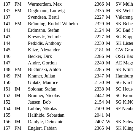
137.
FM
Warmerdam, Max
2366
M
SV Mülh
137.
FM
Deglmann, Ludwig
2335
M
SK Weil
137.
Svendsen, Bertil
2227
M
Vålereng
141.
FM
Bräuning, Rudolf Wilhelm
2329
M
SK Bebe
141.
Erdmann, Stefan
2124
M
SC Bad 
143.
Kresovic, Velimir
2227
M
SG Kupp
144.
Petkidis, Anthony
2230
M
SK Liste
145.
Kitze, Alexander
2181
M
GW Gran
146.
Becker, Dirk
2286
M
OSG Bad
147.
Andre, Gordon
2240
M
AE Magd
148.
FM
Bilchinski, Anton
2285
M
SK Krum
149.
FM
Kramer, Julian
2347
M
Hamburg
150.
Gulatz, Maurice
2130
M
SG Kirch
151.
IM
Solonar, Stefan
2338
M
SC Heus
152.
IM
Brunner, Nicolas
2442
M
SC Brom
152.
Jansen, Bob
2154
M
SG KiNG
154.
IM
Lubbe, Nikolas
2509
M
SF Neub
155.
Halfhide, Sebastian
2041
M
156.
IM
Daulyte, Deimante
2407
W
SK Schwä
157.
FM
Englert, Fabian
2365
M
SK Klin