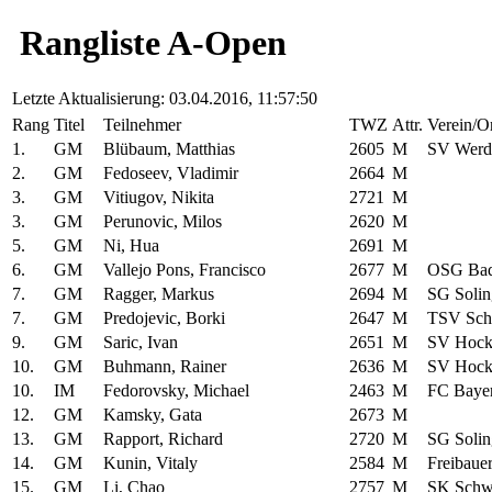
Rangliste A-Open
Letzte Aktualisierung: 03.04.2016, 11:57:50
Rang
Titel
Teilnehmer
TWZ
Attr.
Verein/O
1.
GM
Blübaum, Matthias
2605
M
SV Werd
2.
GM
Fedoseev, Vladimir
2664
M
3.
GM
Vitiugov, Nikita
2721
M
3.
GM
Perunovic, Milos
2620
M
5.
GM
Ni, Hua
2691
M
6.
GM
Vallejo Pons, Francisco
2677
M
OSG Bad
7.
GM
Ragger, Markus
2694
M
SG Solin
7.
GM
Predojevic, Borki
2647
M
TSV Sch
9.
GM
Saric, Ivan
2651
M
SV Hock
10.
GM
Buhmann, Rainer
2636
M
SV Hock
10.
IM
Fedorovsky, Michael
2463
M
FC Baye
12.
GM
Kamsky, Gata
2673
M
13.
GM
Rapport, Richard
2720
M
SG Solin
14.
GM
Kunin, Vitaly
2584
M
Freibaue
15.
GM
Li, Chao
2757
M
SK Schwä