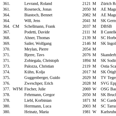
361.
Levrand, Roland
2121
M
Zürich R
361.
Roseneck, Jonas
2050
M
AE Magd
364.
Biastoch, Bennet
2082
M
AE Magd
364.
Will, Jens
2041
M
SK Gern
364.
CM
Schellmann, Frank
2037
M
DBSB
367.
Podetti, Davide
2111
M
Il Castel
368.
Ahner, Thomas
2139
M
SC Horb
369.
Sailer, Wolfgang
2146
M
SK Ingol
370.
Meylan, Pierre
2054
M
371.
Bjerre, Tavs
2076
M
Skanderb
371.
Zobiegala, Christoph
1894
M
SK Sodin
373.
Palozza, Christian
2119
M
Ostia Sc
374.
Kühn, Kolja
2017
M
SK Ötig
375.
Guggenberger, Guido
2029
M
TV Tege
376.
Zweschper, Erich
2028
M
SVG Epp
377.
WFM
Fischer, Julie
2069
W
OSG Bad
378.
Fehrmann, Gregor
2050
M
SK Bruc
378.
Liebl, Korbinian
1871
M
SC Garde
380.
Herrmann, Luca
2003
M
SC Tarr
380.
Heinatz, Maria
1981
W
Karlsruh