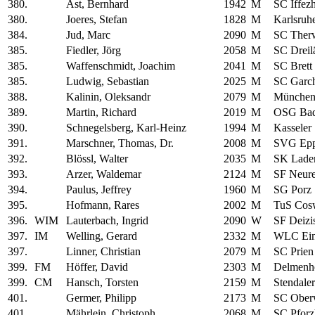
380.
Ast, Bernhard
1942
M
SC Iffez
380.
Joeres, Stefan
1828
M
Karlsruh
384.
Jud, Marc
2090
M
SC Ther
385.
Fiedler, Jörg
2058
M
SC Dreil
385.
Waffenschmidt, Joachim
2041
M
SC Brett
385.
Ludwig, Sebastian
2025
M
SC Garc
388.
Kalinin, Oleksandr
2079
M
München
389.
Martin, Richard
2019
M
OSG Bad
390.
Schnegelsberg, Karl-Heinz
1994
M
Kasseler
391.
Marschner, Thomas, Dr.
2008
M
SVG Epp
392.
Blössl, Walter
2035
M
SK Lade
393.
Arzer, Waldemar
2124
M
SF Neure
394.
Paulus, Jeffrey
1960
M
SG Porz
395.
Hofmann, Rares
2002
M
TuS Cos
396.
WIM
Lauterbach, Ingrid
2090
W
SF Deizi
397.
IM
Welling, Gerard
2332
M
WLC Ein
397.
Linner, Christian
2079
M
SC Prien
399.
FM
Höffer, David
2303
M
Delmenho
399.
CM
Hansch, Torsten
2159
M
Stendale
401.
Germer, Philipp
2173
M
SC Ober
401.
Mährlein, Christoph
2068
M
SC Pfor