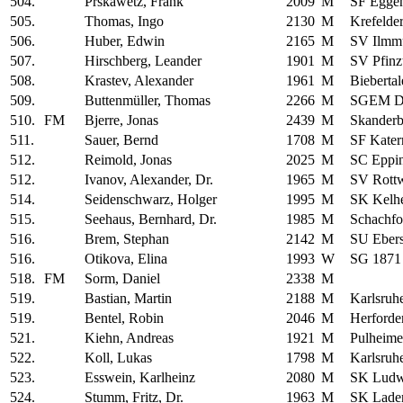
504.
Prskawetz, Frank
2009
M
SF Eggen
505.
Thomas, Ingo
2130
M
Krefelde
506.
Huber, Edwin
2165
M
SV Ilmm
507.
Hirschberg, Leander
1901
M
SV Pfinz
508.
Krastev, Alexander
1961
M
Biebertal
509.
Buttenmüller, Thomas
2266
M
SGEM Dr
510.
FM
Bjerre, Jonas
2439
M
Skanderb
511.
Sauer, Bernd
1708
M
SF Kater
512.
Reimold, Jonas
2025
M
SC Eppi
512.
Ivanov, Alexander, Dr.
1965
M
SV Rottw
514.
Seidenschwarz, Holger
1995
M
SK Kelh
515.
Seehaus, Bernhard, Dr.
1985
M
Schachfo
516.
Brem, Stephan
2142
M
SU Ebers
516.
Otikova, Elina
1993
W
SG 1871 
518.
FM
Sorm, Daniel
2338
M
519.
Bastian, Martin
2188
M
Karlsruh
519.
Bentel, Robin
2046
M
Herforde
521.
Kiehn, Andreas
1921
M
Pulheime
522.
Koll, Lukas
1798
M
Karlsruh
523.
Esswein, Karlheinz
2080
M
SK Ludw
524.
Stumm, Fritz, Dr.
1963
M
SK Lade