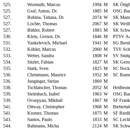
525.
Wormuth, Marcus
1994
M
SK Ötig
525.
Graf, Anton, Dr.
1885
M
OSG Bad
527.
Rubina, Tatiana, Dr.
2074
W
SK Man
527.
Lochte, Thomas
2067
M
SK Weil
527.
Bühler, Robert
1883
M
SK Schwä
530.
Klein, Gernot, Dr.
1846
M
PTSV Aa
531.
Yankelevich, Michael
1941
M
SG Bernk
532.
Kübler, Marcus
2060
M
TSV Sch
533.
Weber, Sandra
1808
W
SV Stutt
534.
Sitzler, Fabian
1827
M
SK Gern
535.
Stark, Sven
1825
M
SC Neck
536.
Christmann, Maurice
1952
M
SC Rams
536.
Junginger, Stefan
1869
M
538.
Tschlatscher, Thomas
2052
M
Heilbron
539.
Steimbach, Isabel
1963
W
OSG Bad
539.
Ovsepyan, Mikhail
1867
M
SF Frank
541.
Ottway, Christopher
1968
M
Biebertal
541.
Kromer, Thomas
1875
M
SF Riedl
543.
Santos, Paulo
1833
M
SC Lech
544.
Bahmann, Micha
2124
M
SK Schwä